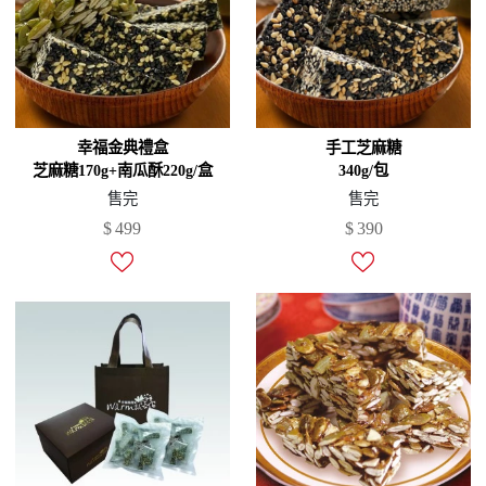
幸福金典禮盒
手工芝麻糖
芝麻糖170g+南瓜酥220g/盒
340g/包
售完
售完
$
499
$
390