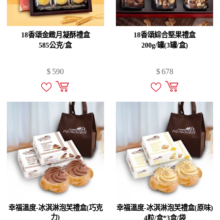
18香頌金緻月凝酥禮盒
18香頌綜合堅果禮盒
585公克/盒
200g/罐(3罐/盒)
$
590
$
678
幸福溫度-冰淇淋泡芙禮盒(巧克
幸福溫度-冰淇淋泡芙禮盒(原味)
力)
4粒/盒*3盒/袋