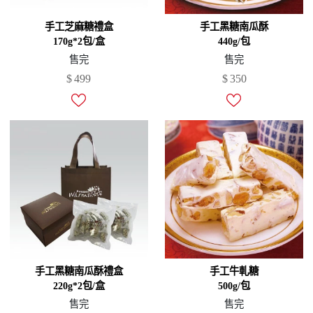
手工芝麻糖禮盒
手工黑糖南瓜酥
170g*2包/盒
440g/包
售完
售完
$
499
$
350
手工黑糖南瓜酥禮盒
手工牛軋糖
220g*2包/盒
500g/包
售完
售完