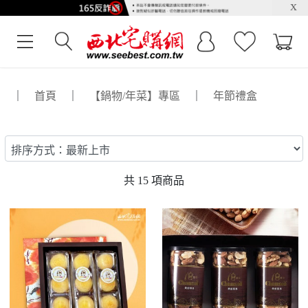
x
｜
首頁
｜
【鍋物/年菜】專區
｜
年節禮盒
共
15
項商品