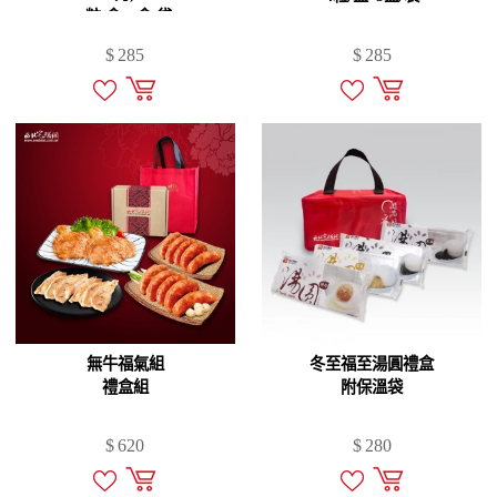
4粒/盒*3盒/袋
$
285
$
285
無牛福氣組
冬至福至湯圓禮盒
禮盒組
附保溫袋
$
620
$
280