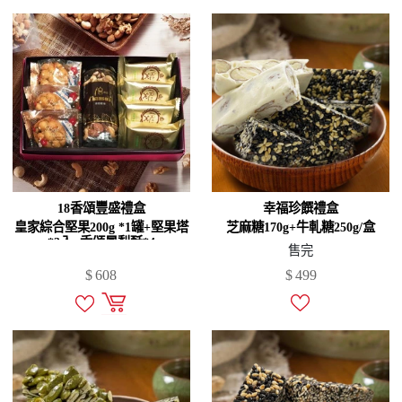
18香頌豐盛禮盒
幸福珍饌禮盒
皇家綜合堅果200g *1罐+堅果塔
芝麻糖170g+牛軋糖250g/盒
*3入+香頌鳳梨酥*4
售完
$
608
$
499