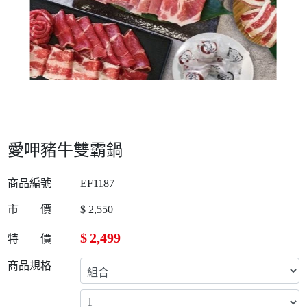
愛呷豬牛雙霸鍋
商品編號
EF1187
市 價
$
2,550
$
2,499
特 價
商品規格