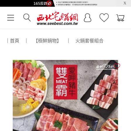
x
｜
首頁
｜
【極鮮鍋物】
｜
火鍋套餐組合