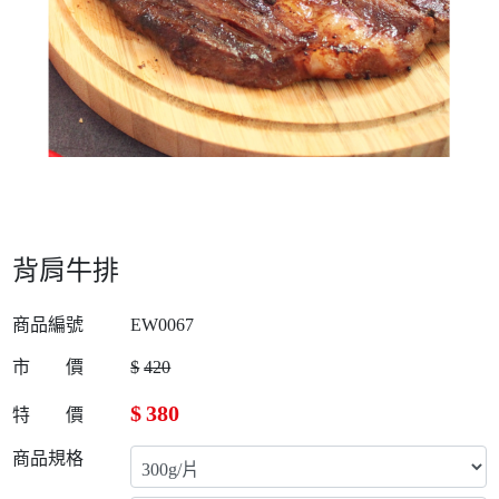
背肩牛排
商品編號
EW0067
市 價
$
420
$
380
特 價
商品規格