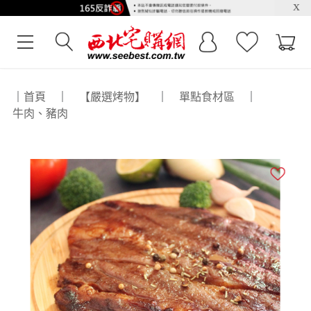
x
｜
首頁
｜
【嚴選烤物】
｜
單點食材區
｜
牛肉、豬肉