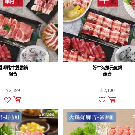
愛呷豬牛雙霸鍋
好牛海鮮元氣鍋
組合
組合
$
2,499
$
2,100