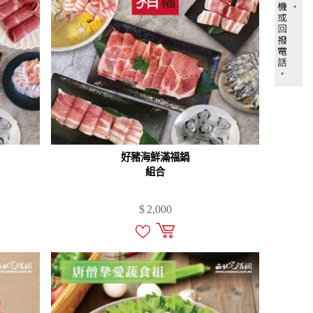
好豬海鮮滿福鍋
組合
$
2,000