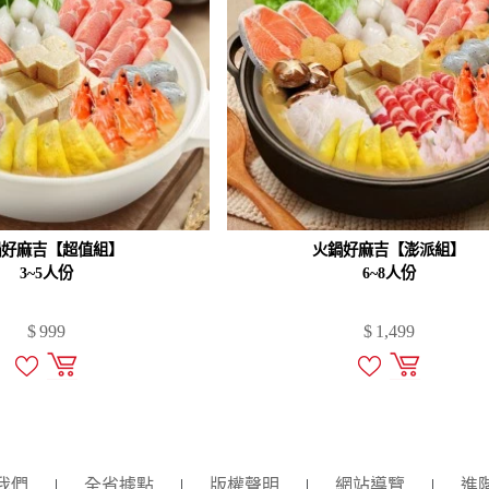
鍋好麻吉【超值組】
火鍋好麻吉【澎派組】
3~5人份
6~8人份
$
999
$
1,499
我們
|
全省據點
|
版權聲明
|
網站導覽
|
進