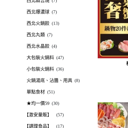
西北麻吉燒
(7)
西北爆濃球
(7)
西北火鍋餃
(13)
西北丸類
(7)
西北水晶餃
(4)
大包裝火鍋料
(47)
小包裝火鍋料
(36)
火鍋湯底、沾醬、用具
(8)
單點食材
(51)
★均一價59
(30)
【激安量販】
(57)
【調理食品】
(17)