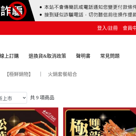
登入/註冊
會員
線上訂購
退換貨&取消政策
聲明書
常見問題
【極鮮鍋物】
｜
火鍋套餐組合
共
9
項商品