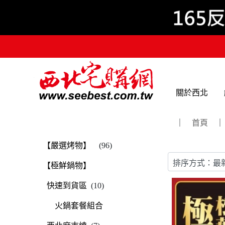
關於西北
｜
首頁
｜
【嚴選烤物】
(96)
【極鮮鍋物】
快速到貨區
(10)
火鍋套餐組合