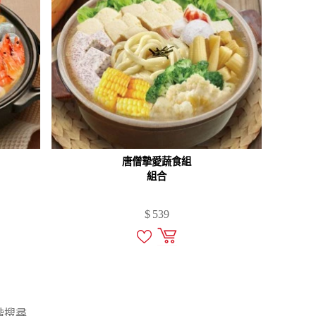
唐僧摯愛蔬食組
組合
$
539
階搜尋