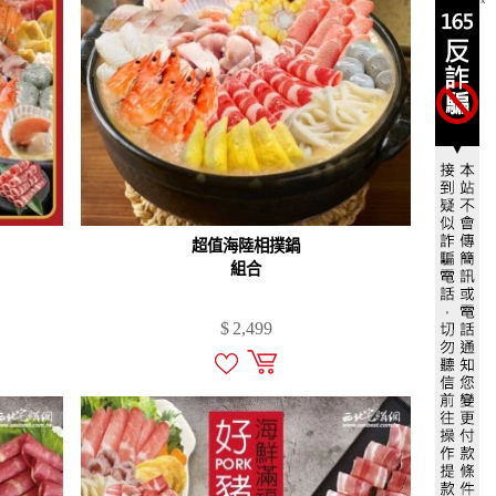
X
超值海陸相撲鍋
組合
$
2,499