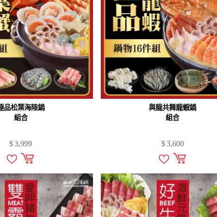
極品松葉海陸鍋
與龍共舞龍蝦鍋
組合
組合
$
3,999
$
3,600