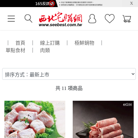
x
｜
首頁
｜
線上訂購
｜
極鮮鍋物
｜
單點食材
｜
肉類
共
11
項商品