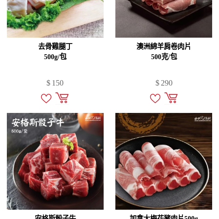
去骨雞腿丁
澳洲綿羊肩卷肉片
500g/包
500克/包
$
150
$
290
安格斯骰子牛
加拿大梅花豬肉片500g