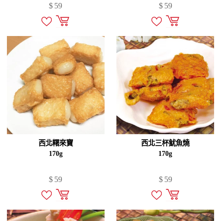
$
59
$
59
西北糬來寶
西北三杯魷魚燒
170g
170g
$
59
$
59