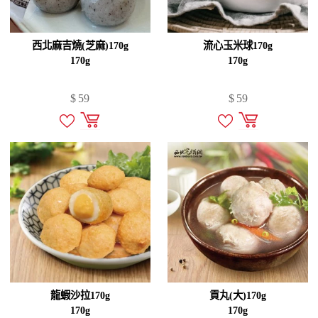
西北麻吉燒(芝麻)170g
流心玉米球170g
170g
170g
$
59
$
59
龍蝦沙拉170g
貢丸(大)170g
170g
170g