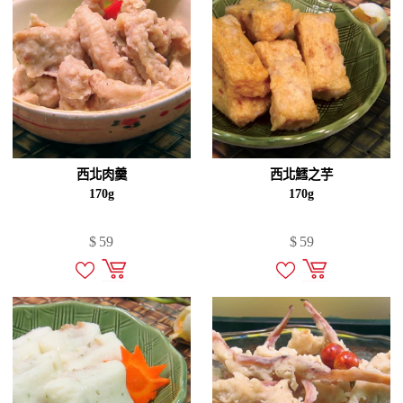
西北肉羹
西北鱈之芋
170g
170g
$
59
$
59