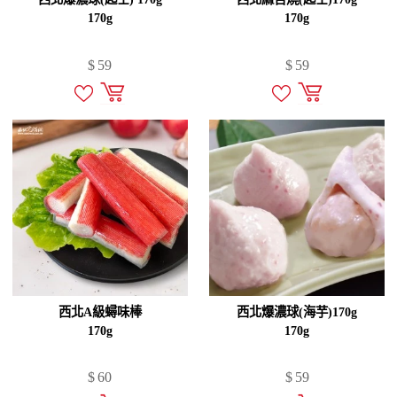
170g
170g
$
59
$
59
西北A級蟳味棒
西北爆濃球(海芋)170g
170g
170g
$
60
$
59