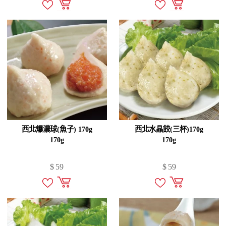
西北爆濃球(魚子) 170g
西北水晶餃(三杯)170g
170g
170g
$
59
$
59