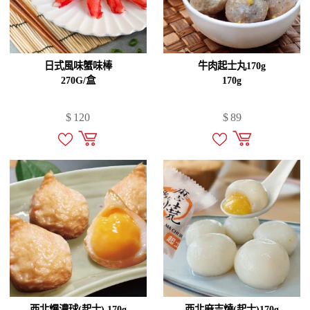
日式風味蟹味棒
牛肉起士丸170g
270G/盒
170g
$
120
$
89
西北爆濃球(起士) 170g
西北麻吉燒(起士)170g