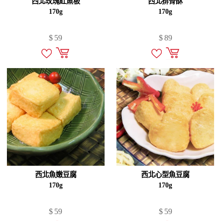
西北玫瑰紅魚板
西北排骨酥
170g
170g
$
59
$
89
西北魚嫩豆腐
西北心型魚豆腐
170g
170g
$
59
$
59