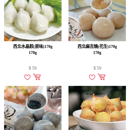
西北水晶餃(原味)170g
西北麻吉燒(花生)170g
170g
170g
$
59
$
59