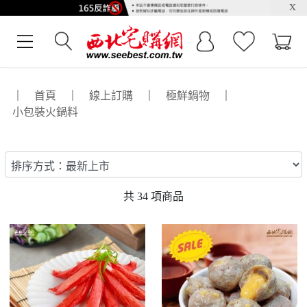
x
｜
首頁
｜
線上訂購
｜
極鮮鍋物
｜
小包裝火鍋料
共
34
項商品