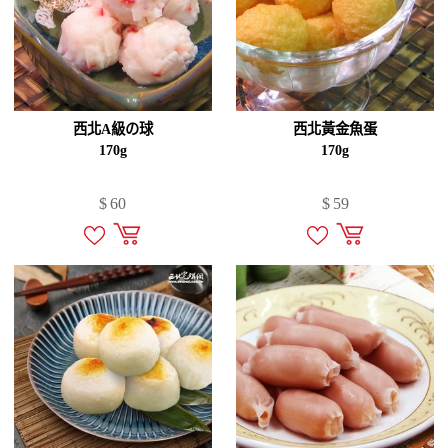
西北A級の球
西北黃金魚蛋
170g
170g
$
60
$
59