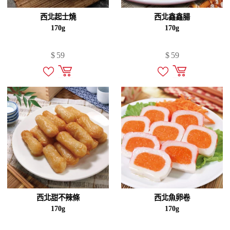
西北起士燒
西北鑫鑫腸
170g
170g
$
59
$
59
西北甜不辣條
西北魚卵卷
170g
170g