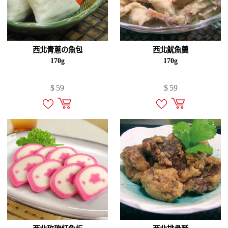
西北青蔥の魚包
西北魷魚羹
170g
170g
$
59
$
59