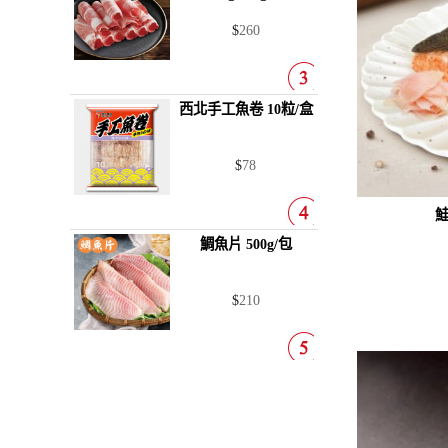
$
260
西北手工魚卷
10粒/盒
$
78
鮭
鯛魚片
500g/包
$
210