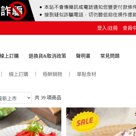
登入/註冊
會員
線上訂購
退換貨&取消政策
聲明書
常見問題
｜
線上訂購
｜
極鮮鍋物
｜
單點食材
共
39
項商品