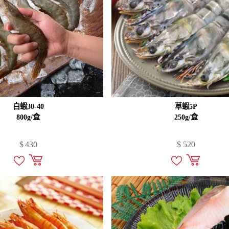
白蝦30-40
草蝦5P
800g/盒
250g/盒
$
430
$
520