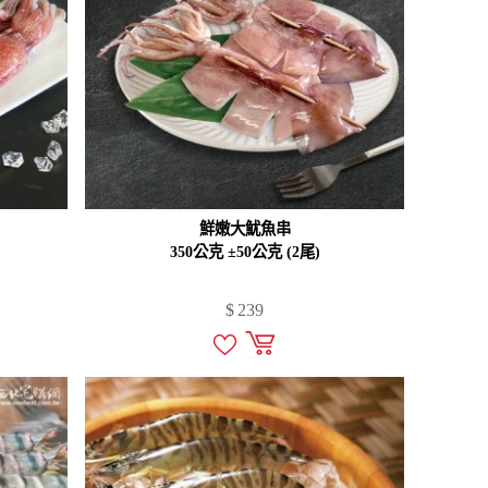
鮮嫩大魷魚串
350公克 ±50公克 (2尾)
$
239