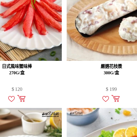
日式風味蟹味棒
嚴選花枝漿
270G/盒
300G/盒
$
120
$
199