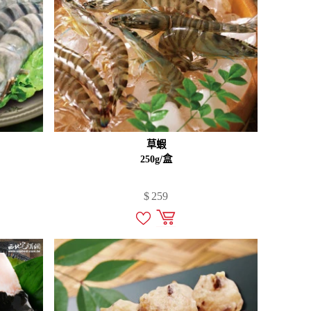
草蝦
250g/盒
$
259