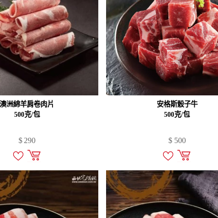
澳洲綿羊肩卷肉片
安格斯骰子牛
500克/包
500克/包
$
290
$
500