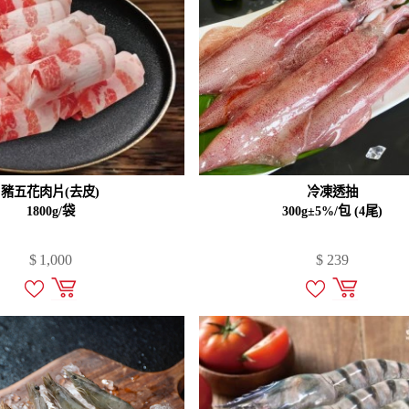
豬五花肉片(去皮)
冷凍透抽
1800g/袋
300g±5%/包 (4尾)
$
1,000
$
239