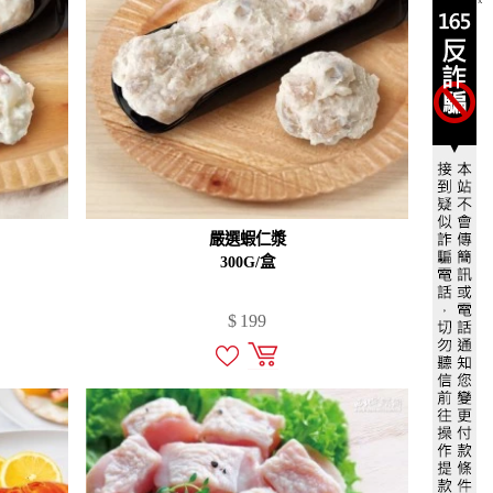
X
嚴選蝦仁漿
300G/盒
$
199