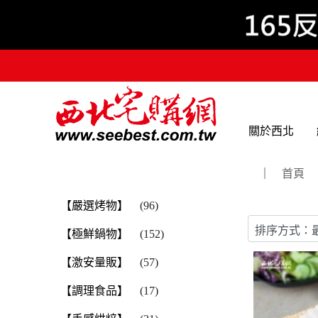
關於西北
｜
首頁
【嚴選烤物】
(96)
【極鮮鍋物】
(152)
【激安量販】
(57)
【調理食品】
(17)