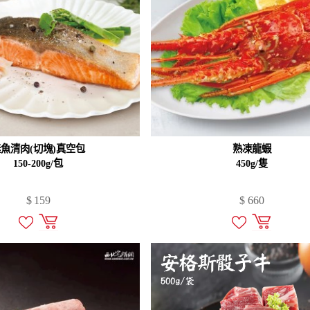
魚清肉(切塊)真空包
熟凍龍蝦
150-200g/包
450g/隻
$
159
$
660