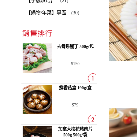
【手感烘焙】
(21)
【鍋物/年菜】專區
(30)
去骨雞腿丁
500g/包
$
150
鮮香菇盒
190g/盒
$
79
加拿大梅花豬肉片
500g
500g/袋