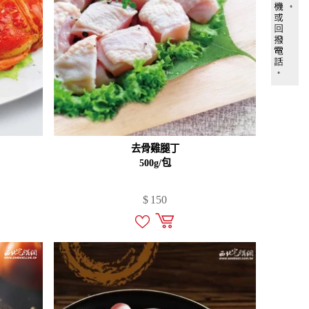
去骨雞腿丁
500g/包
$
150