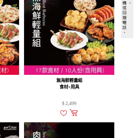
無海鮮輕量組
食材+用具
$
2,499