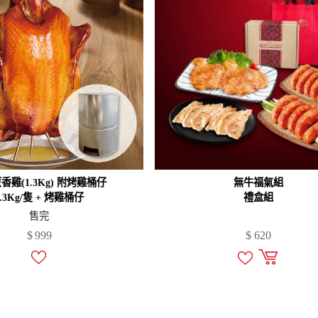
香雞(1.3Kg) 附烤雞桶仔
無牛福氣組
1.3Kg/隻 + 烤雞桶仔
禮盒組
售完
$
999
$
620