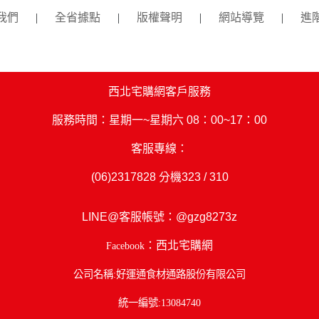
我們
|
全省據點
|
版權聲明
|
網站導覽
|
進
西北宅購網客戶服務
服務時間：星期一~星期六 08：00~17：00
客服專線：
(06)2317828
分機323 / 310
LINE@客服帳號：
@gzg8273z
：西北宅購網
Facebook
公司名稱:好運通食材通路股份有限公司
統一編號:13084740