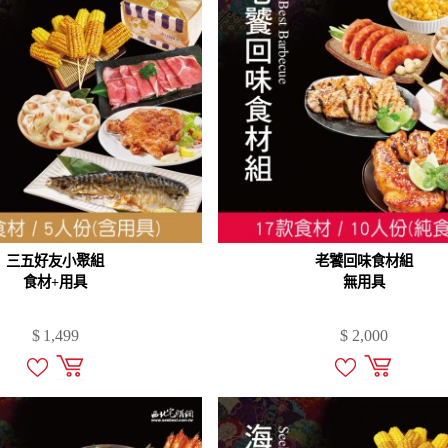
三五好友小聚組
老饕回味食材組
食材+用具
無用具
$
1,499
$
2,000