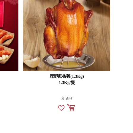
鹿野蔗香雞(1.3Kg)
1.3Kg/隻
$
599