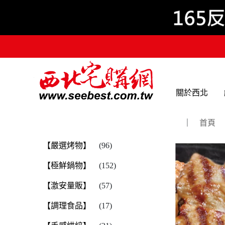
關於西北
｜
首頁
【嚴選烤物】
(96)
【極鮮鍋物】
(152)
【激安量販】
(57)
【調理食品】
(17)