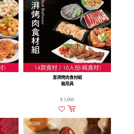
澎湃烤肉食材組
無用具
$
3,000