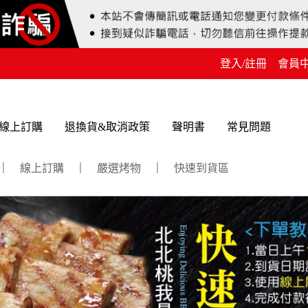
登入/註冊
會員
線上訂購
退換貨&取消政策
聲明書
常見問題
｜
線上訂購
｜
嚴選烤物
｜
快速到貨區