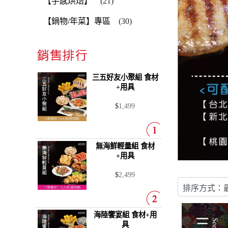
【手感烘焙】
(21)
【鍋物/年菜】專區
(30)
三五好友小聚組
食材
+用具
$
1,499
無海鮮輕量組
食材
+用具
$
2,499
海陸饗宴組
食材+用
具