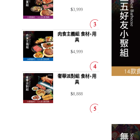
$
3,999
肉食主義組
食材+用
具
$
4,999
奢華派對組
食材+用
具
$
8,888