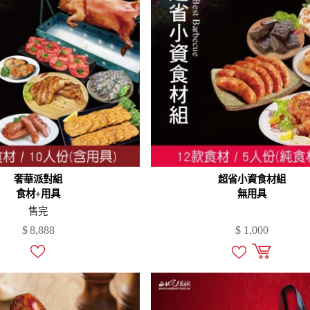
奢華派對組
超省小資食材組
食材+用具
無用具
售完
$
8,888
$
1,000