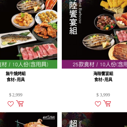
無牛燒烤組
海陸饗宴組
食材+用具
食材+用具
$
2,999
$
3,999