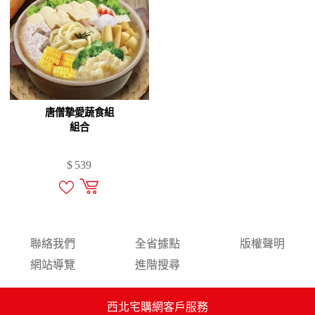
唐僧摯愛蔬食組
組合
$
539
聯絡我們
全省據點
版權聲明
網站導覽
進階搜尋
西北宅購網客戶服務