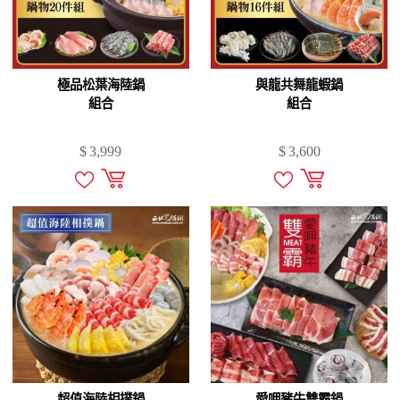
極品松葉海陸鍋
與龍共舞龍蝦鍋
組合
組合
$
3,999
$
3,600
超值海陸相撲鍋
愛呷豬牛雙霸鍋