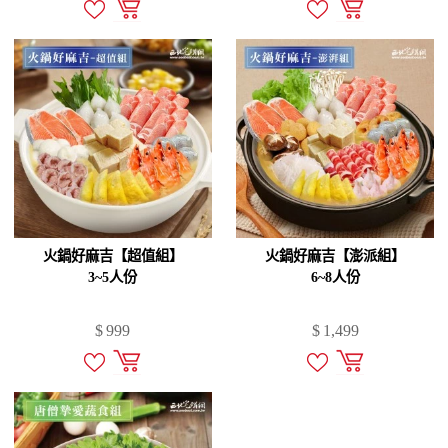
火鍋好麻吉【超值組】
火鍋好麻吉【澎派組】
3~5人份
6~8人份
$
999
$
1,499