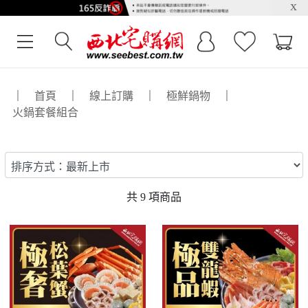
x
｜
首頁
｜
線上訂購
｜
極鮮鍋物
｜
火鍋套餐組合
共
9
項商品