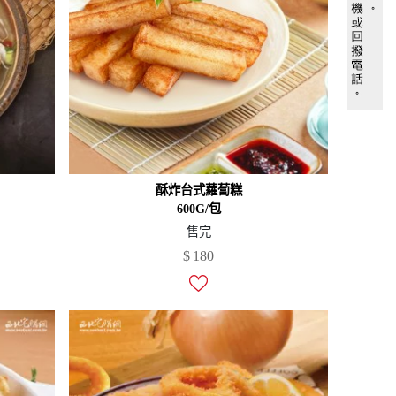
酥炸台式蘿蔔糕
600G/包
售完
$
180