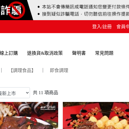
登入/註冊
會員
線上訂購
退換貨&取消政策
聲明書
常見問題
｜
【調理食品】
｜
即食調理
共
11
項商品