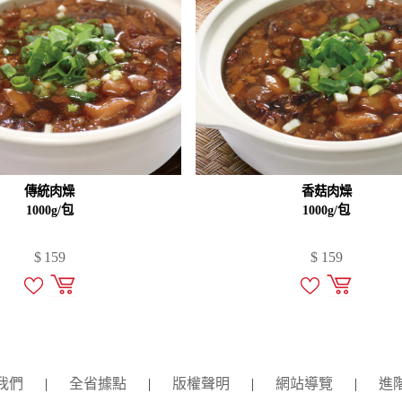
傳統肉燥
香菇肉燥
1000g/包
1000g/包
$
159
$
159
我們
|
全省據點
|
版權聲明
|
網站導覽
|
進