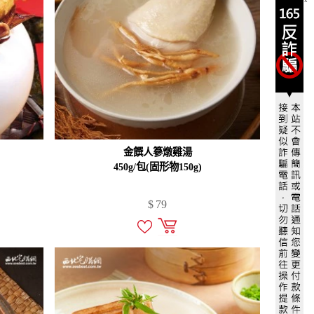
X
金饌人篸燉雞湯
450g/包(固形物150g)
$
79