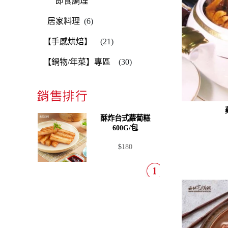
即食調理
居家料理
(6)
【手感烘焙】
(21)
【鍋物/年菜】專區
(30)
酥炸台式蘿蔔糕
600G/包
$
180