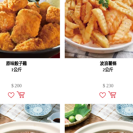
原味骰子雞
波浪薯條
1公斤
2公斤
$
200
$
230