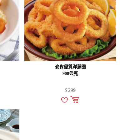
麥肯優質洋蔥圈
900公克
$
299