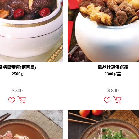
藥膳皇帝雞(何首烏)
御品什錦佛跳牆
2500g
2300g/盒
$
800
$
800