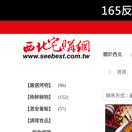
關於西北
｜
首頁
【嚴選烤物】
(96)
【極鮮鍋物】
(152)
【激安量販】
(57)
【調理食品】