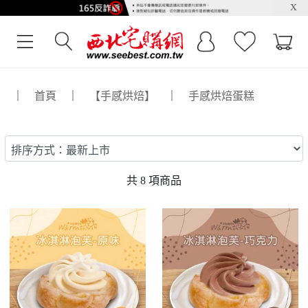
x
｜
首頁
｜
【手感烘焙】
｜
手感烘焙蛋糕
共
8
項商品