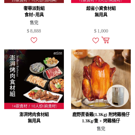
奢華派對組
超省小資食材組
食材+用具
無用具
售完
$
8,888
$
1,000
澎湃烤肉食材組
鹿野蔗香雞(1.3Kg) 附烤雞桶仔
無用具
1.3Kg/隻 + 烤雞桶仔
售完