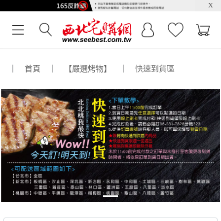
x
｜
首頁
｜
【嚴選烤物】
｜
快速到貨區