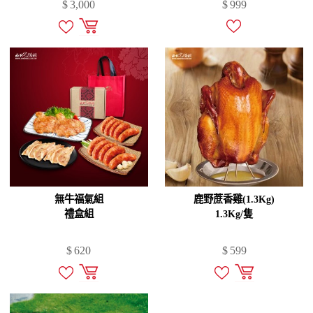
$
3,000
$
999
無牛福氣組
鹿野蔗香雞(1.3Kg)
禮盒組
1.3Kg/隻
$
620
$
599