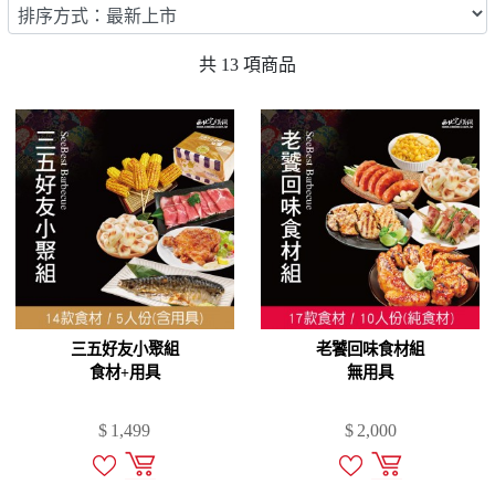
共
13
項商品
三五好友小聚組
老饕回味食材組
食材+用具
無用具
$
1,499
$
2,000