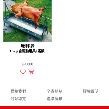
燒烤乳豬
3.5kg(含電動用具+鐵架)
$
4,800
聯絡我們
全省據點
版權聲明
網站導覽
進階搜尋