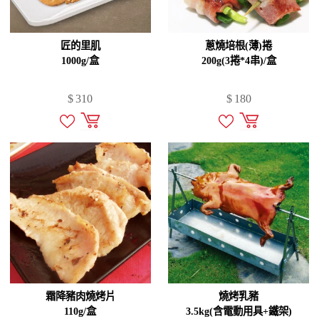
匠的里肌
蔥燒培根(薄)捲
1000g/盒
200g(3捲*4串)/盒
$
310
$
180
霜降豬肉燒烤片
燒烤乳豬
110g/盒
3.5kg(含電動用具+鐵架)