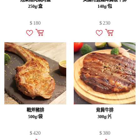
250g/盒
140g/包
$
180
$
230
戰斧豬排
背肩牛排
500g/袋
300g/片
$
420
$
380