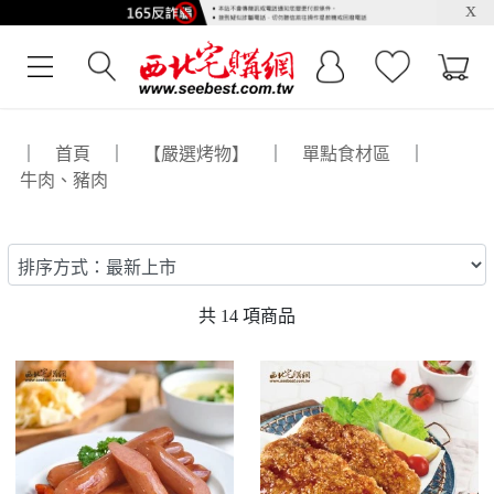
x
｜
首頁
｜
【嚴選烤物】
｜
單點食材區
｜
牛肉、豬肉
共
14
項商品