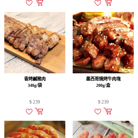
香烤鹹豬肉
墨西哥燒烤牛肉塊
340g/袋
200g/盒
$
239
$
239