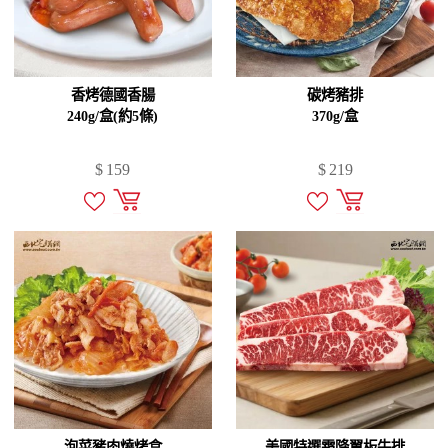
香烤德國香腸
碳烤豬排
240g/盒(約5條)
370g/盒
$
159
$
219
泡菜豬肉燒烤盒
美國特選霜降翼板牛排