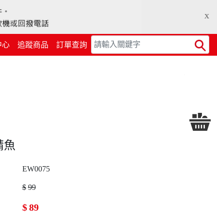
x
中心
追蹤商品
訂單查詢
Search
鯖魚
EW0075
$
99
$
89