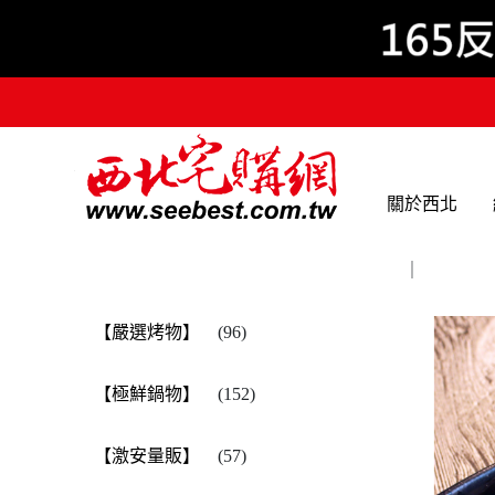
關於西北
｜
【嚴選烤物】
(96)
【極鮮鍋物】
(152)
【激安量販】
(57)