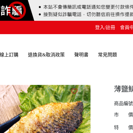
登入/註冊
會員
線上訂購
退換貨&取消政策
聲明書
常見問題
薄鹽
商品編號
市 價
特 價