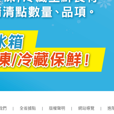
我們
|
全省據點
|
版權聲明
|
網站導覽
|
進