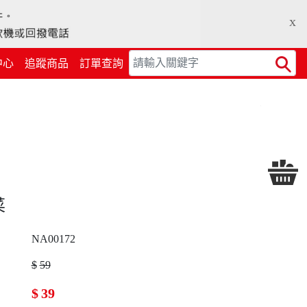
x
中心
追蹤商品
訂單查詢
Search
菜
NA00172
$
59
$
39