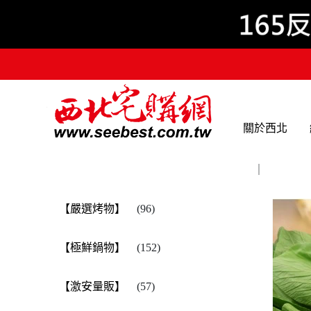
關於西北
｜
【嚴選烤物】
(96)
【極鮮鍋物】
(152)
【激安量販】
(57)