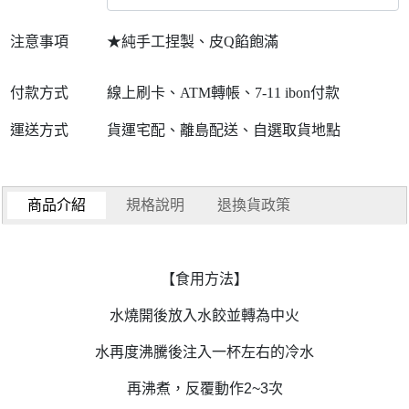
注意事項
★純手工捏製、皮Q餡飽滿
付款方式
線上刷卡、ATM轉帳、7-11 ibon付款
運送方式
貨運宅配、離島配送、自選取貨地點
商品介紹
規格說明
退換貨政策
【食用方法】
水燒開後放入水餃並轉為中火
水再度沸騰後注入一杯左右的冷水
再沸煮，反覆動作2~3次