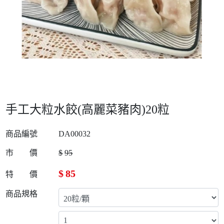
手工大粒水餃(高麗菜豬肉)20粒
商品編號
DA00032
市 價
$
95
$
85
特 價
商品規格