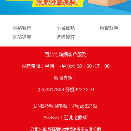
聯絡我們
全省據點
版權聲明
網站導覽
進階搜尋
西北宅購網客戶服務
服務時間：星期一~星期六 08：00~17：00
客服專線：
(06)2317828
分機323 / 310
LINE@客服帳號：
@gzg8273z
：西北宅購網
Facebook
公司名稱:好運通食材通路股份有限公司