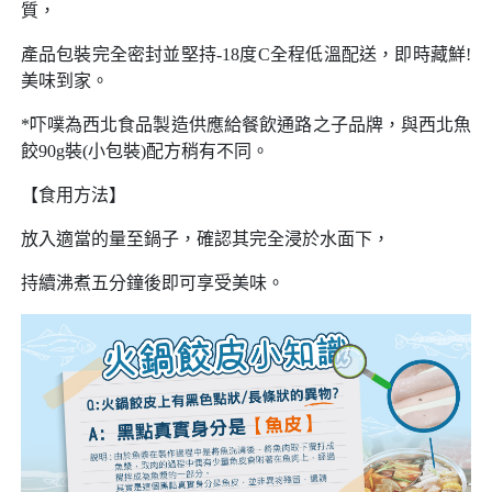
質，
產品包裝完全密封並堅持-18度C全程低溫配送，即時藏鮮!
美味到家。
*吓噗為西北食品製造供應給餐飲通路之子品牌，與西北魚
餃90g裝(小包裝)配方稍有不同。
【食用方法】
放入適當的量至鍋子，確認其完全浸於水面下，
持續沸煮五分鐘後即可享受美味。