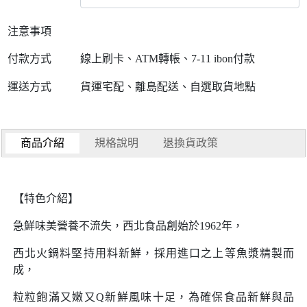
注意事項
付款方式
線上刷卡、ATM轉帳、7-11 ibon付款
運送方式
貨運宅配、離島配送、自選取貨地點
商品介紹
規格說明
退換貨政策
【特色介紹】
急鮮味美營養不流失，西北食品創始於1962年，
西北火鍋料堅持用料新鮮，採用進口之上等魚漿精製而
成，
粒粒飽滿又嫩又Q新鮮風味十足，為確保食品新鮮與品