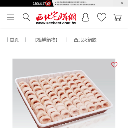
x
｜
首頁
｜
【極鮮鍋物】
｜
西北火鍋餃