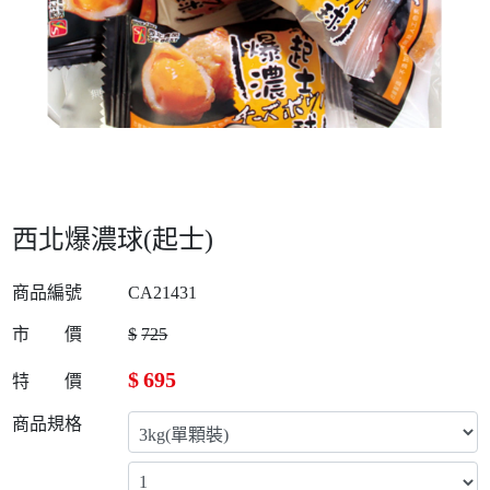
西北爆濃球(起士)
商品編號
CA21431
市 價
$
725
$
695
特 價
商品規格