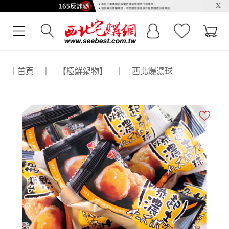
x
｜
首頁
｜
【極鮮鍋物】
｜
西北爆濃球